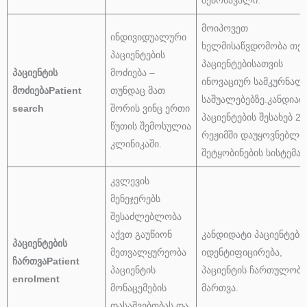
შემოსავალი.
მოიპოვეთ
ინდივიდუალური
ხელმისაწვდომობა თქვ
პაციენტების
პაციენტებისათვის
პაციენტის
მოძიება –
ინოვაციურ სამკურნალ
მოძიება
Patient
თუნდაც მათ
საშუალებებზე.კანდიად
search
შორის ვინც ერთი
პაციენტების შესახებ 24
წუთის შემოსულია
რეჟიმში დაუყოვნებლი
კლინიკაში.
შეტყობინების სისტემა.
კვლევის
მენეჯერებს
შესაძლებლობა
აქვთ გაუწიონ
კანდიდატი პაციენტები
პაციენტების
მეთვალყურეობა
იდენტიფიცირება,
ჩართვა
Patient
პაციენტის
პაციენტის ჩართულობი
enrolment
მონაცემების
მართვა.
დასაშვებობას და