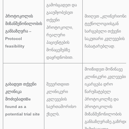
გამოსცადეთ და
გააუმჯობესეთ
პროტოკოლის
მიიღეთ „კლინერიონის
თქვენი
მიზანშეწონილობის
ტექნოლოგიისგან
პროტოკოლი,
განსაზღვრა –
სარგებელი თქვენი
რეალური
Protocol
საკუთარი კვლევების
პაციენტების
feasibility
ჩასატარებლად.
მონაცემებზე
დაყრდნობით.
მოიზიდეთ მოწინავე
კლინიკური კვლევები.
გახადეთ თქვენი
შეუერთდით
იკარგება დრო
კლინიკა
კლინიკური
წარუმატებელ
მოძიებადი
Be
კვლევების
პროტოკოლზე და
found as a
საერთაშორისო
პროტოკოლის
potential trial site
ქსელს.
მიზანშეწონილობის
განსაზღვრაზე.გაზრდი